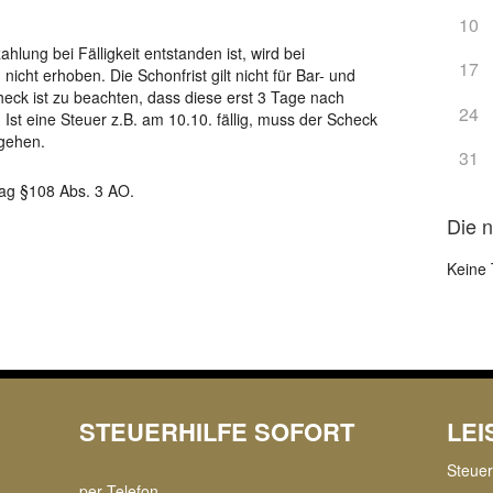
10
lung bei Fälligkeit entstanden ist, wird bei
17
icht erhoben. Die Schonfrist gilt nicht für Bar- und
ck ist zu beachten, dass diese erst 3 Tage nach
24
 Ist eine Steuer z.B. am 10.10. fällig, muss der Scheck
gehen.
31
Tag §108 Abs. 3 AO.
Die 
Keine 
STEUERHILFE SOFORT
LE
Steue
per Telefon