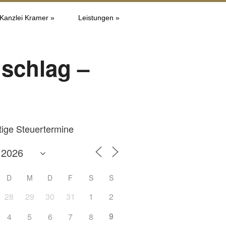
 Kanzlei Kramer »
Leistungen »
uschlag –
tige Steuertermine
D
M
D
F
S
S
28
29
30
31
1
2
9
4
5
6
7
8
Office 365
Outlook L