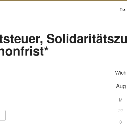
Die
steuer, Solidaritätsz
onfrist*
Wich
M
27
3
Google Kalender
iCalendar