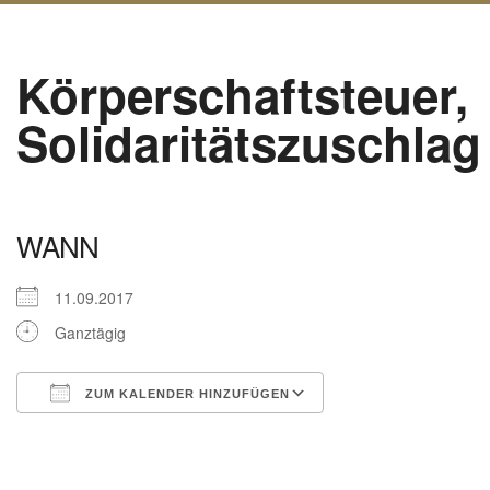
Körperschaftsteuer,
Solidaritätszuschlag
WANN
11.09.2017
Ganztägig
ZUM KALENDER HINZUFÜGEN
ICS herunterladen
Google Kalender
iCalendar
Office 365
Outlook Live