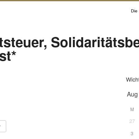
Die
steuer, Solidaritätsb
st*
Wich
M
27
3
Google Kalender
iCalendar