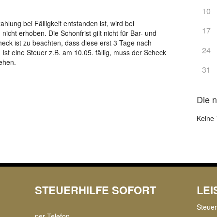
10
lung bei Fälligkeit entstanden ist, wird bei
17
icht erhoben. Die Schonfrist gilt nicht für Bar- und
ck ist zu beachten, dass diese erst 3 Tage nach
24
 Ist eine Steuer z.B. am 10.05. fällig, muss der Scheck
ehen.
31
Die 
Keine 
STEUERHILFE SOFORT
LE
Steue
per Telefon