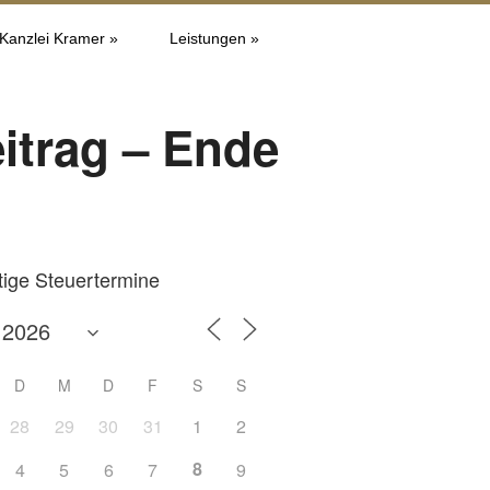
 Kanzlei Kramer »
Leistungen »
eitrag – Ende
tige Steuertermine
D
M
D
F
S
S
28
29
30
31
1
2
8
4
5
6
7
9
Office 365
Outlook L