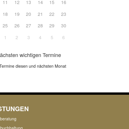
11
12
13
14
15
16
18
19
20
21
22
23
25
26
27
28
29
30
1
2
3
4
5
6
nächsten wichtigen Termine
Termine diesen und nächsten Monat
ISTUNGEN
rberatung
zbuchhaltung