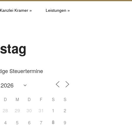
 Kanzlei Kramer »
Leistungen »
tstag
tige Steuertermine
D
M
D
F
S
S
28
29
30
31
1
2
8
4
5
6
7
9
Office 365
Outlook L