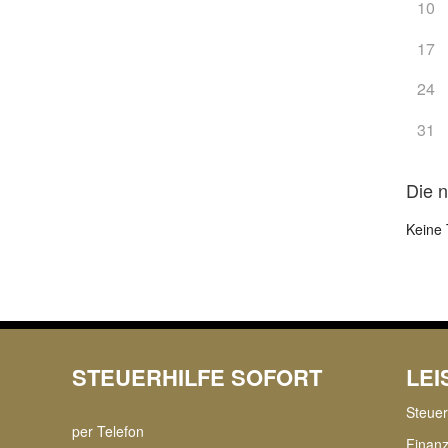
10
17
24
31
Die 
Keine 
STEUERHILFE SOFORT
LE
Steue
per Telefon
Finan