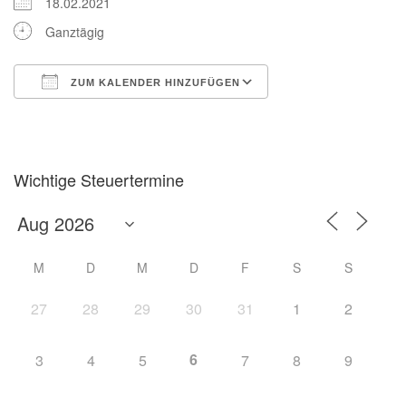
18.02.2021
Ganztägig
ZUM KALENDER HINZUFÜGEN
ICS herunterladen
Google Kalender
Wichtige Steuertermine
M
D
M
D
F
S
S
27
28
29
30
31
1
2
6
3
4
5
7
8
9