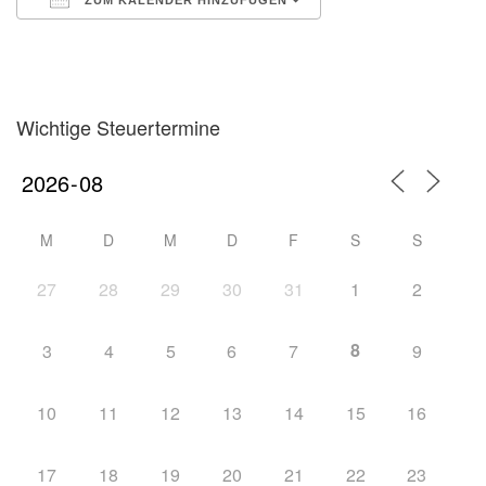
ZUM KALENDER HINZUFÜGEN
ICS herunterladen
Google Kalender
iCalendar
Office 365
Outlook Live
Wichtige Steuertermine
M
D
M
D
F
S
S
27
28
29
30
31
1
2
8
3
4
5
6
7
9
10
11
12
13
14
15
16
17
18
19
20
21
22
23