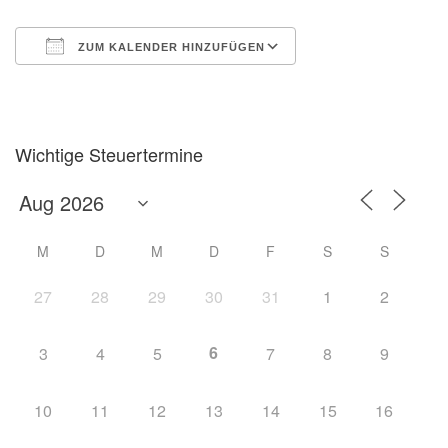
ZUM KALENDER HINZUFÜGEN
ICS herunterladen
Google Kalender
Wichtige Steuertermine
M
D
M
D
F
S
S
27
28
29
30
31
1
2
6
3
4
5
7
8
9
10
11
12
13
14
15
16