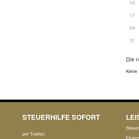
10
17
24
31
Die 
Keine 
STEUERHILFE SOFORT
LE
Steue
per Telefon
Finan