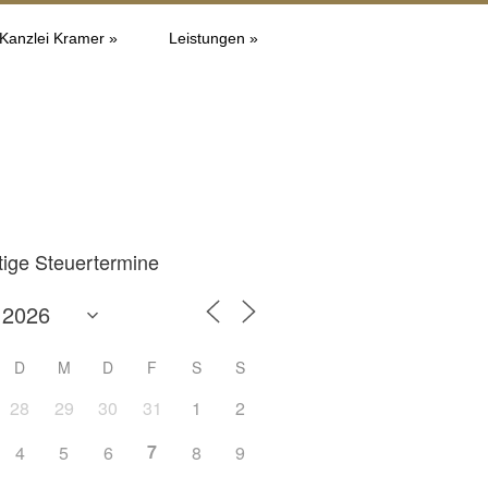
 Kanzlei Kramer »
Leistungen »
tige Steuertermine
D
M
D
F
S
S
28
29
30
31
1
2
7
4
5
6
8
9
Office 365
Outlook L