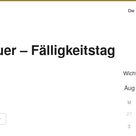
Die
r – Fälligkeitstag
Wich
M
27
3
Google Kalender
iCalendar