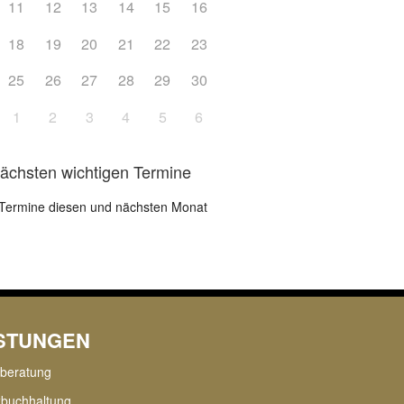
11
12
13
14
15
16
18
19
20
21
22
23
25
26
27
28
29
30
1
2
3
4
5
6
nächsten wichtigen Termine
Termine diesen und nächsten Monat
ISTUNGEN
rberatung
zbuchhaltung