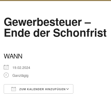
Gewerbesteuer –
Ende der Schonfrist
WANN
19.02.2024
Ganztägig
ZUM KALENDER HINZUFÜGEN
ICS herunterladen
Google Kalender
iCalendar
Office 365
Outlook Live