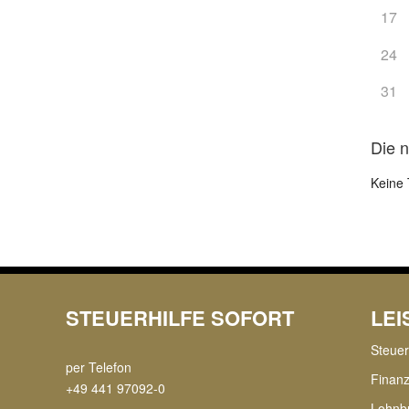
17
24
31
Die 
Keine 
STEUERHILFE SOFORT
LE
Steue
per Telefon
Finan
+49 441 97092-0
Lohnb