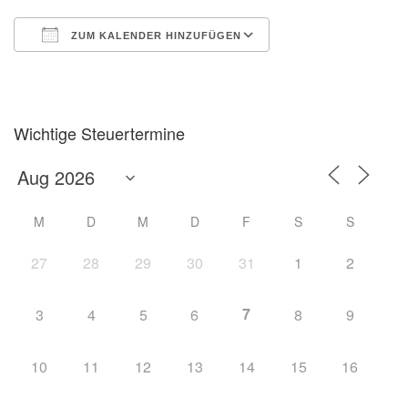
ZUM KALENDER HINZUFÜGEN
ICS herunterladen
Google Kalender
Wichtige Steuertermine
M
D
M
D
F
S
S
27
28
29
30
31
1
2
7
3
4
5
6
8
9
10
11
12
13
14
15
16