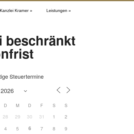
 Kanzlei Kramer »
Leistungen »
i beschränkt
nfrist
tige Steuertermine
D
M
D
F
S
S
28
29
30
31
1
2
6
4
5
7
8
9
Office 365
Outlook L