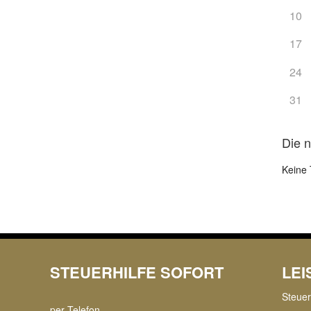
10
17
24
31
Die 
Keine 
STEUERHILFE SOFORT
LE
Steue
per Telefon