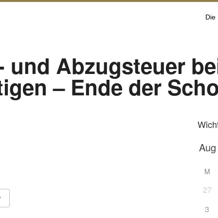
Die
t- und Abzugsteuer be
tigen – Ende der Scho
Wich
M
27
3
Google Kalender
iCalendar