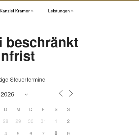
 Kanzlei Kramer »
Leistungen »
i beschränkt
nfrist
tige Steuertermine
D
M
D
F
S
S
28
29
30
31
1
2
8
4
5
6
7
9
Office 365
Outlook L