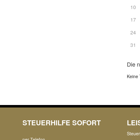
10
17
24
31
Die 
Keine 
STEUERHILFE SOFORT
LE
Steue
per Telefon