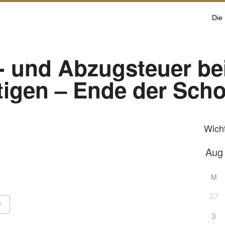
Die
t- und Abzugsteuer be
tigen – Ende der Scho
Wich
M
27
3
Google Kalender
iCalendar