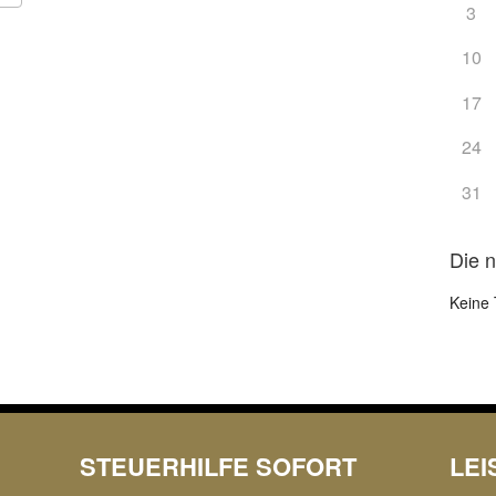
3
Google Kalender
iCalendar
10
17
24
31
Die 
Keine 
STEUERHILFE SOFORT
LE