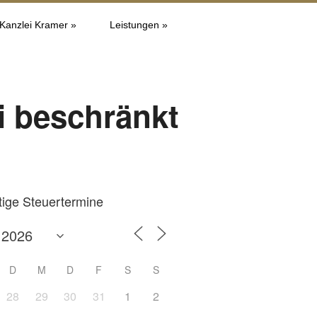
 Kanzlei Kramer »
Leistungen »
i beschränkt
tige Steuertermine
D
M
D
F
S
S
28
29
30
31
1
2