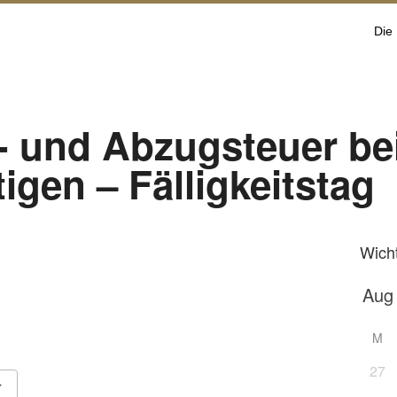
Die
t- und Abzugsteuer be
tigen – Fälligkeitstag
Wich
M
27