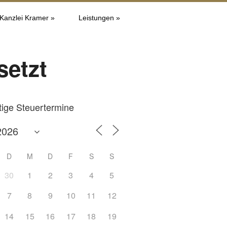
 Kanzlei Kramer »
Leistungen »
setzt
tige Steuertermine
D
M
D
F
S
S
30
1
2
3
4
5
7
8
9
10
11
12
14
15
16
17
18
19