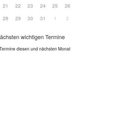
21
22
23
24
25
26
28
29
30
31
1
2
nächsten wichtigen Termine
Termine diesen und nächsten Monat